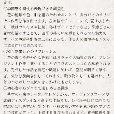
ます。
〇季節感や個性を表現できる創造性
花の種類や色、形を組み合わせることで、自分だけのオリジ
ナル作品を作り出せます。春は桜やチューリップ、夏はひまわ
り、秋はコスモスや紅葉、冬はポインセチアなど、季節ごとの
花材を活かすことで、四季の移ろいを感じられるのも魅力で
す。花の色彩や配置の工夫によって、作る人の個性やセンスが
自然と作品に表れます。
〇癒し効果と心のリフレッシュ
花の香りや鮮やかな色彩にはリラックス効果があり、アレン
ジメント作業に集中することで日常のストレスから解放されま
す。完成した作品を自宅や職場に飾れば、空間が明るく華や
ぎ、気分を前向きにしてくれます。贈り物としても喜ばれ、人
とのつながりや交流のきっかけにもなります。
〇初心者からプロまで楽しめる奥深さ
基本の花束やテーブルアレンジから、ウェディングブーケや
店舗ディスプレイなど高度な作品まで、レベルや目的に応じた
幅広い楽しみ方が可能です。花材の扱い方や色彩理論を学ぶこ
とで技術が向上し、上達する喜びも味わえます。資格取得や副